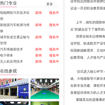
业学院启用暨合作授牌
热门专业
更多
证这一开启职业教育新
智能网联汽车技术应
咨询
报名中
用
上午，雄壮的国歌响彻
新能源汽车检测与维
咨询
报名中
企”的盛会定下了激昂的
修
张荣全校长以铿锵有力
城市轨道交通运输与
咨询
报名中
管理
业学院、轨道航空产业
汽车维修新技术
咨询
报名中
应国家战略需求、主动
电子商务
咨询
报名中
起教育链、人才链与产
无人机应用技术
咨询
报名中
在线参观
仪式进入核心环节——
迪、大地保险等六家在
在新专业共建、课程开
发展提供强有力的人才
紧随其后的是隆重的企