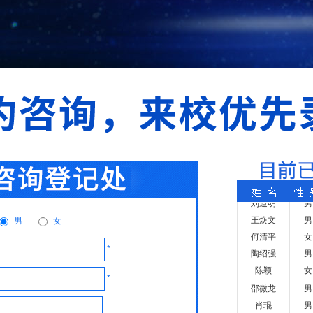
肖琨
男
温庆发
男
邹武兵
男
程天军
男
彭俊
男
彭国权
男
林培庆
男
徐海云
女
田子祥
男
赵帆
男
刘道明
男
王焕文
男
何清平
女
男
女
陶绍强
男
陈颖
女
*
邵微龙
男
肖琨
男
*
温庆发
男
邹武兵
男