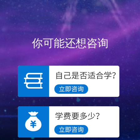
你可能还想咨询
邵微龙
男