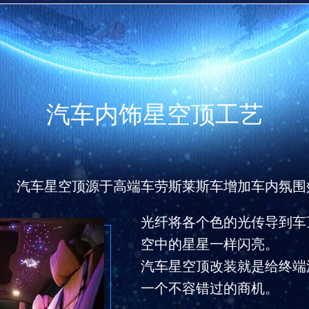
汽车内饰星空顶工艺
汽车星空顶源于高端车劳斯莱斯车增加车内氛围
光纤将各个色的光传导到车
空中的星星一样闪亮。
汽车星空顶改装就是给终端
一个不容错过的商机。