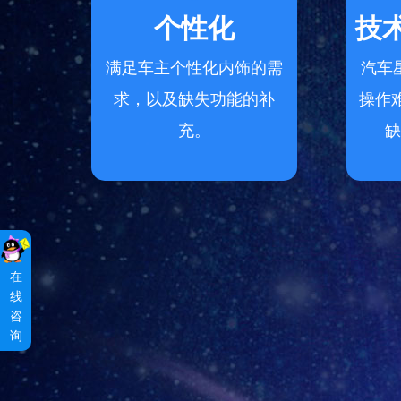
个性化
技
满足车主个性化内饰的需
汽车
求，以及缺失功能的补
操作
充。
缺
在
线
咨
询