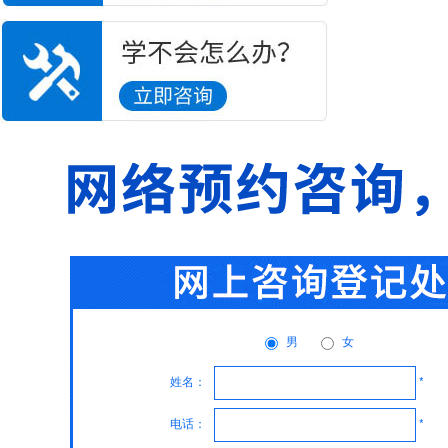
男
女
姓名：
*
电话：
*